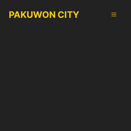
Langsung
ke
PAKUWON CITY
Menu
isi