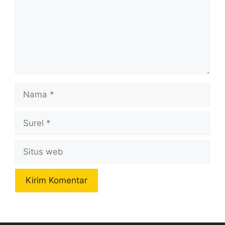
Nama
Surel
Situs
web
A
l