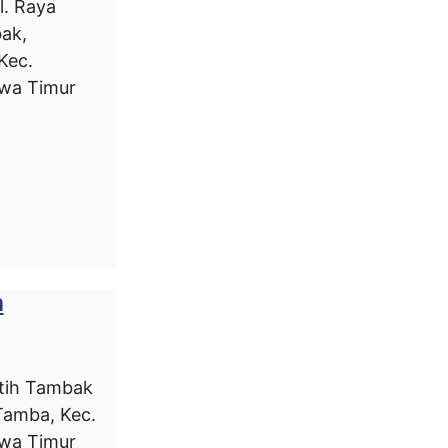
l. Raya
ak,
Kec.
awa Timur
n
tih Tambak
Tamba, Kec.
awa Timur