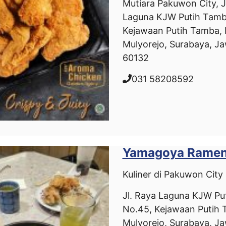
Mutiara Pakuwon City, J
Laguna KJW Putih Tamb
Kejawaan Putih Tamba, 
Mulyorejo, Surabaya, J
60132
031 58208592
Yamagoya Rame
Kuliner di Pakuwon City
Jl. Raya Laguna KJW Pu
No.45, Kejawaan Putih 
Mulyorejo, Surabaya, J