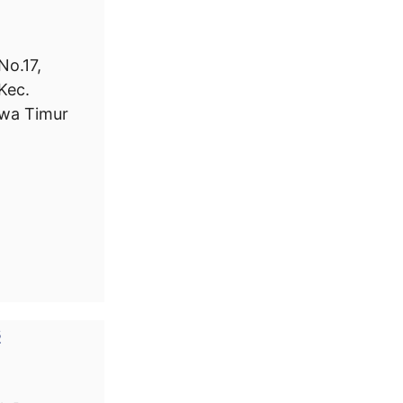
No.17,
Kec.
awa Timur
s