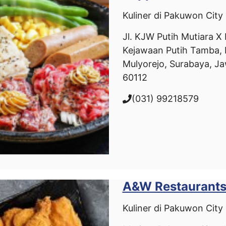
Kuliner di Pakuwon City
Jl. KJW Putih Mutiara X 
Kejawaan Putih Tamba, 
Mulyorejo, Surabaya, J
60112
(031) 99218579
A&W Restaurant
Kuliner di Pakuwon City