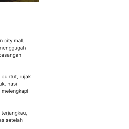
 city mall,
 menggugah
 pasangan
buntut, rujak
uk, nasi
n melengkapi
 terjangkau,
as setelah