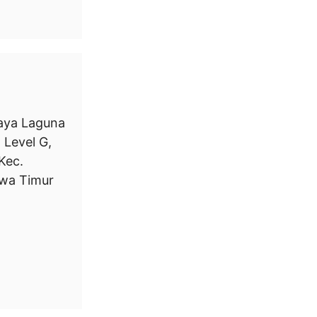
Raya Laguna
Level G,
Kec.
awa Timur