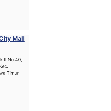
City Mall
k II No.40,
Kec.
awa Timur