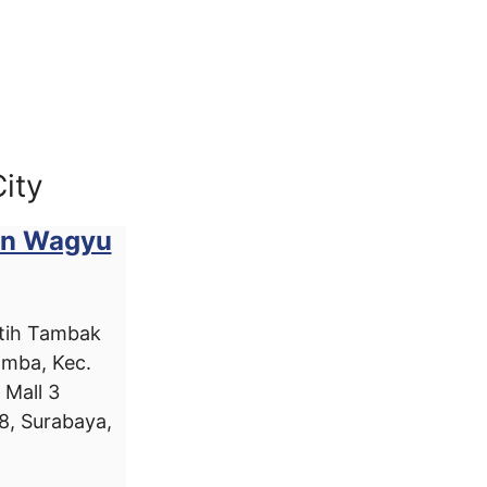
ity
an Wagyu
tih Tambak
amba, Kec.
 Mall 3
48, Surabaya,