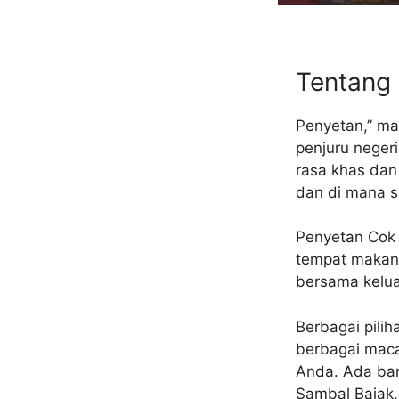
Tentang
Penyetan,” ma
penjuru neger
rasa khas dan
dan di mana s
Penyetan Cok 
tempat makan
bersama kelua
Berbagai pili
berbagai maca
Anda. Ada ba
Sambal Bajak