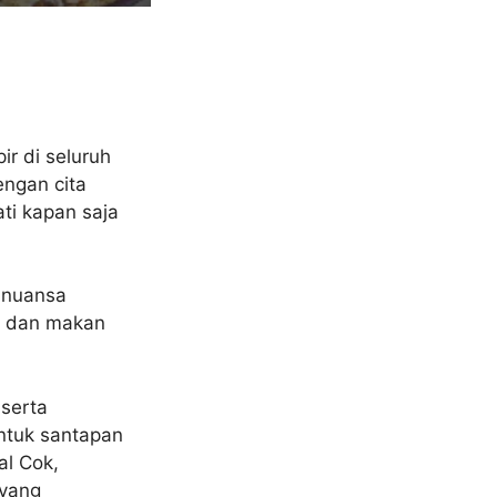
ir di seluruh
engan cita
ti kapan saja
 nuansa
l dan makan
serta
ntuk santapan
l Cok,
 yang