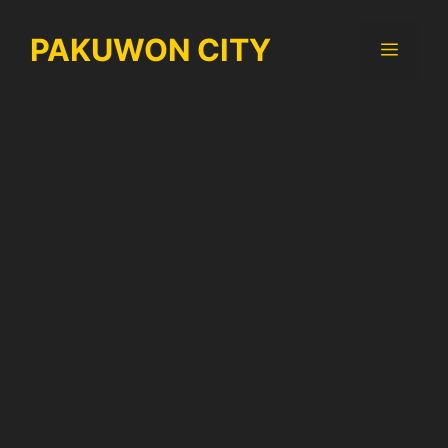
Langsung
ke
PAKUWON CITY
Menu
isi