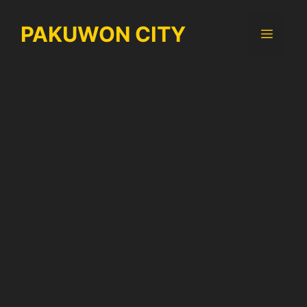
Langsung
ke
PAKUWON CITY
Menu
isi