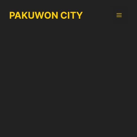
Langsung
ke
PAKUWON CITY
Menu
isi